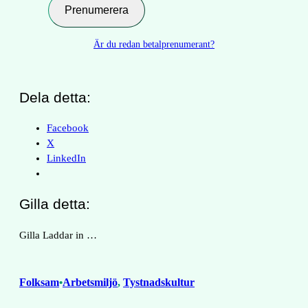
post
Prenumerera
…
Är du redan betalprenumerant?
Dela detta:
Facebook
X
LinkedIn
Gilla detta:
Gilla
Laddar in …
Folksam
Arbetsmiljö
, 
Tystnadskultur
•