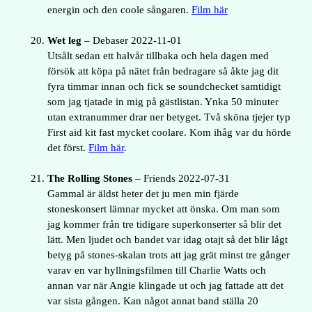
energin och den coole sångaren.
Film här
Wet leg
– Debaser 2022-11-01
Utsålt sedan ett halvår tillbaka och hela dagen med
försök att köpa på nätet från bedragare så åkte jag dit
fyra timmar innan och fick se soundchecket samtidigt
som jag tjatade in mig på gästlistan. Ynka 50 minuter
utan extranummer drar ner betyget. Två sköna tjejer typ
First aid kit fast mycket coolare. Kom ihåg var du hörde
det först.
Film här
.
The Rolling Stones
– Friends 2022-07-31
Gammal är äldst heter det ju men min fjärde
stoneskonsert lämnar mycket att önska. Om man som
jag kommer från tre tidigare superkonserter så blir det
lätt. Men ljudet och bandet var idag otajt så det blir lågt
betyg på stones-skalan trots att jag grät minst tre gånger
varav en var hyllningsfilmen till Charlie Watts och
annan var när Angie klingade ut och jag fattade att det
var sista gången. Kan något annat band ställa 20