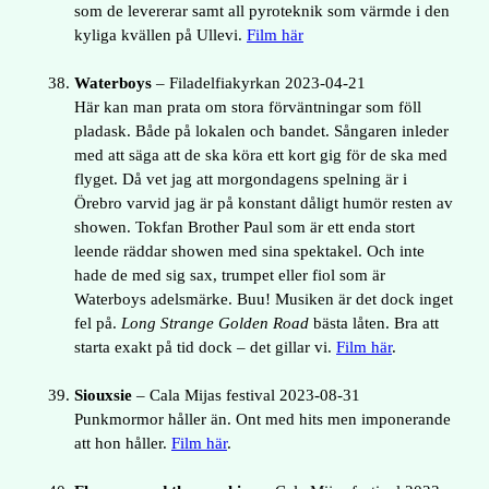
som de levererar samt all pyroteknik som värmde i den
kyliga kvällen på Ullevi.
Film här
Waterboys
– Filadelfiakyrkan 2023-04-21
Här kan man prata om stora förväntningar som föll
pladask. Både på lokalen och bandet. Sångaren inleder
med att säga att de ska köra ett kort gig för de ska med
flyget. Då vet jag att morgondagens spelning är i
Örebro varvid jag är på konstant dåligt humör resten av
showen. Tokfan Brother Paul som är ett enda stort
leende räddar showen med sina spektakel. Och inte
hade de med sig sax, trumpet eller fiol som är
Waterboys adelsmärke. Buu! Musiken är det dock inget
fel på.
Long Strange Golden Road
bästa låten. Bra att
starta exakt på tid dock – det gillar vi.
Film här
.
Siouxsie
– Cala Mijas festival 2023-08-31
Punkmormor håller än. Ont med hits men imponerande
att hon håller.
Film här
.