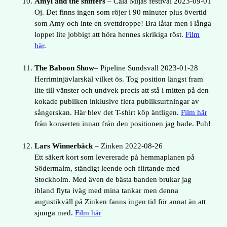
Amyl and the sniffers
– Cala Mijas festival 2023-09-01
Oj. Det finns ingen som röjer i 90 minuter plus övertid
som Amy och inte en svettdroppe! Bra låtar men i långa
loppet lite jobbigt att höra hennes skrikiga röst.
Film
här
.
The Baboon Show
– Pipeline Sundsvall 2023-01-28
Herriminjävlarskäl vilket ös. Tog position längst fram
lite till vänster och undvek precis att stå i mitten på den
kokade publiken inklusive flera publiksurfningar av
sångerskan. Här blev det T-shirt köp äntligen.
Film hä
r
från konserten innan från den positionen jag hade. Puh!
Lars Winnerbäck
– Zinken 2022-08-26
Ett säkert kort som levererade på hemmaplanen på
Södermalm, ständigt leende och flirtande med
Stockholm. Med även de bästa banden brukar jag
ibland flyta iväg med mina tankar men denna
augustikväll på Zinken fanns ingen tid för annat än att
sjunga med.
Film här