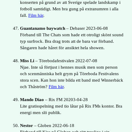
konserten på grund av att Sverige spelade landskamp i
fotboll samtidigt. Men bra gung på extranumren i alla
fall.
Film här
.
Guantanamo baywatch
– Debaser 2023-06-08
Förband till The Chats som hade ett otroligt skönt sound
typ surfrock. Bra drag trots att de bara var förband.
Sångaren hade håret för ansiktet hela showen.
Miss Li
– Törebodafestivalen 2022-07-08
Njae. Inte så förtjust i hennes musik men som person
och scenmänniska helt grym på Töreboda Festivalens
stora scen. Kan hon inte bilda ett band med Winnerbäck
och Thåström?
Film här
.
Mando Diao
– Rix FM 20203-04-28
Lite gratisspelning med tio låtar på Rix FMs kontor. Bra
energi men slö publik.
Nestor
– Globen 2022-06-18