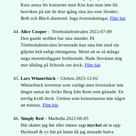
Kass arena för konserter men Kiss kan man inte bli
besviken på när de drar igång sina äss som
Strutter
,
Beth
och
Black diamond
. Inga överraskningar.
Film här
Alice Cooper
– Törebodafestivalen 2022-07-09
Den gamle stofilen har sina stunder. På
Törebodafestivalen levererade han sina hits med sin
giljotin helt enligt ritningarna. Skönt att se så många
unga monsterdiggare fortfarande. Hade förväntat mig
mer allsång på Schools out dock.
Film här
.
Lars Winnerbäck
– Globen 2023-12-02
Winnerbäck levererar som vanligt men överraskar inte
längre annat än Jocke Berg från Kent som gästade. En
trevlig kväll dock. Globen som konsertarena inte något
att minnas.
Film här
.
Simply Red
– Marbella 2022-06-05
Här skäms jag lite eller rättare sagt
mycket
att ta upp
Hucknall & co här på listan då jag missade halva