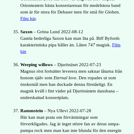
Orionteatern bästa konsertarenan för medelstora band
som är för stora för Debaser men för små för Globen.
Film här
.
Saxon
– Gröna Lund 2022-08-12
Gamla hederliga Saxon kan man lita på. Biff Byfords
karakteristiska pipa håller än. Låten
747
magisk.
Film
här
Weeping willows
– Djurönäset 2022-07-23
Magnus röst fortsätter leverera men saknar låtarna från
honom själv som
Eternal love
. Den ropades ut som
önskemål men han duckade denna förståeligt. En
magisk kväll i fint väder på Djurönästets dansbana –
underskattad konsertplats.
Rammstein
– Nya Ullevi 2022-07-28
Här kan man prata om förväntningar som
förverkligades. Jag är inget större fan av deras umpa-
pumpa rock men man kan inte blunda för den energin