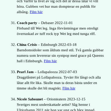
och Varför ta livet av sig och det är dessa låtar vi vill
höra. Gubben vet hur man dompterar en publik för
allsång.
Film här
Coach party
– Debaser 2022-11-01
Förband till Wet leg. Inga förväntningar men otroligt
överraskad av tuff rock typ Wet leg med tunga riff.
China Crisis
– Edinburgh 2022-03-18
Barndomsidoler som åldrats med stil. Två gamla gubbar
numera som levererar sin syntpop med grace på Queens
hall i Edinburgh.
Film här
Pearl Jam
– Lollapalooza 2022-07-03
Dragplåstret på Lollapalooza. Tyvärr för långt och alla
låtar allt för lika. Skulle man ta deras bästa under en
timme skulle det bli magiskt.
Film här
Nicole Sabounet
– Orionteatern 2023-12-15
Sveriges mest underskattade artist? Såg henne i
Ulricehamn 2011 när hon var ung och blev impad.