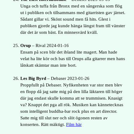
Unga och tuffa från Bronx med en sångerska som flög
ut i publiken och tillsammans med gitarristen gav järnet.
Sådant gillar vi. Skönt sound men få hits. Glest i
publiken gjorde jag kunde hänga längst fram till vänster
där det är som bäst. En minnesvärd kväll.
Orup
– Rival 2024-01-16
Ensam på scen blir det ibland lite magert. Man hade
velat ha lite kör och bas till Orups alla gitarrer men hans
låtskatt skämtar man inte bort.
Les Big Byrd
– Debaser 2023-01-26
Proppfullt på Debaser. Nyfikenheten var stor men blev
en flopp då jag satte mig på den lilla läktaren till höger
där jag endast skulle komma att se trummisen. Knasigt
va? Knappt det pga all rök. Musiken kan kännetecknas
som intelligent buddha-bar rock plus en art director.
Satte mig till slut ner och slöt ögonen resten av
konserten. Rätt mäktigt.
Film här