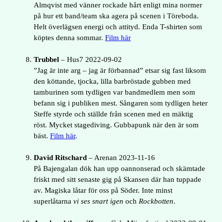
Almqvist med vänner rockade hårt enligt mina normer
på hur ett band/team ska agera på scenen i Töreboda.
Helt överlägsen energi och attityd. Enda T-shirten som
köptes denna sommar.
Film här
Trubbel
– Hus7 2022-09-02
”Jag är inte arg – jag är förbannad” etsar sig fast liksom
den köttande, tjocka, lilla barbröstade gubben med
tamburinen som tydligen var bandmedlem men som
befann sig i publiken mest. Sångaren som tydligen heter
Steffe styrde och ställde från scenen med en mäktig
röst. Mycket stagediving. Gubbapunk när den är som
bäst.
Film här
.
David Ritschard
– Arenan 2023-11-16
På Bajengalan dök han upp oannonserad och skämtade
friskt med sitt senaste gig på Skansen där han tuppade
av. Magiska låtar för oss på Söder. Inte minst
superlåtarna
vi ses snart igen
och
Rockbotten
.