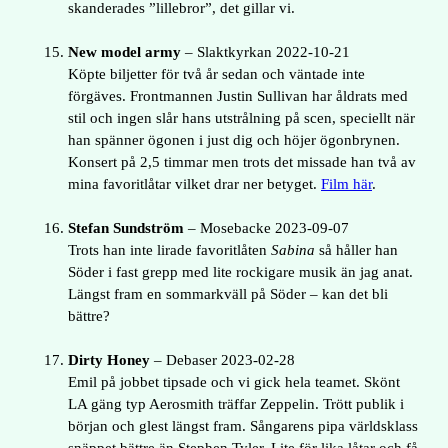
skanderades ”lillebror”, det gillar vi.
New model army
– Slaktkyrkan 2022-10-21
Köpte biljetter för två år sedan och väntade inte
förgäves. Frontmannen Justin Sullivan har åldrats med
stil och ingen slår hans utstrålning på scen, speciellt när
han spänner ögonen i just dig och höjer ögonbrynen.
Konsert på 2,5 timmar men trots det missade han två av
mina favoritlåtar vilket drar ner betyget.
Film här
.
Stefan Sundström
– Mosebacke 2023-09-07
Trots han inte lirade favoritlåten
Sabina
så håller han
Söder i fast grepp med lite rockigare musik än jag anat.
Längst fram en sommarkväll på Söder – kan det bli
bättre?
Dirty Honey
– Debaser 2023-02-28
Emil på jobbet tipsade och vi gick hela teamet. Skönt
LA gäng typ Aerosmith träffar Zeppelin. Trött publik i
början och glest längst fram. Sångarens pipa världsklass