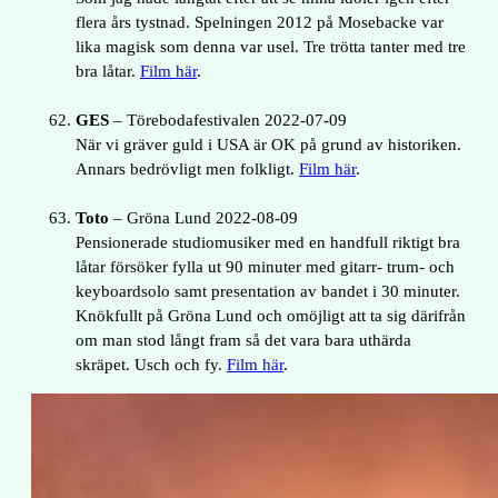
flera års tystnad. Spelningen 2012 på Mosebacke var
lika magisk som denna var usel. Tre trötta tanter med tre
bra låtar.
Film här
.
GES
– Törebodafestivalen 2022-07-09
När vi gräver guld i USA är OK på grund av historiken.
Annars bedrövligt men folkligt.
Film här
.
Toto
– Gröna Lund 2022-08-09
Pensionerade studiomusiker med en handfull riktigt bra
låtar försöker fylla ut 90 minuter med gitarr- trum- och
keyboardsolo samt presentation av bandet i 30 minuter.
Knökfullt på Gröna Lund och omöjligt att ta sig därifrån
om man stod långt fram så det vara bara uthärda
skräpet. Usch och fy.
Film här
.