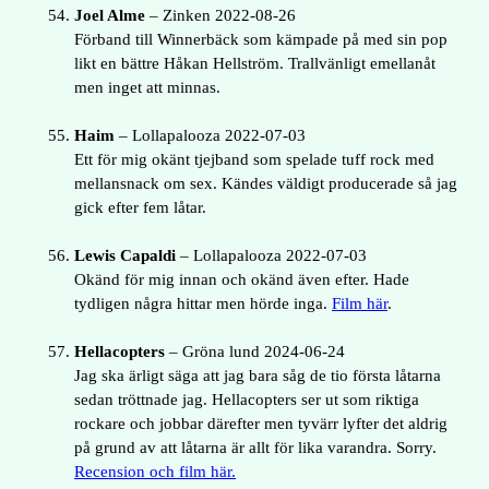
Joel Alme
– Zinken 2022-08-26
Förband till Winnerbäck som kämpade på med sin pop
likt en bättre Håkan Hellström. Trallvänligt emellanåt
men inget att minnas.
Haim
– Lollapalooza 2022-07-03
Ett för mig okänt tjejband som spelade tuff rock med
mellansnack om sex. Kändes väldigt producerade så jag
gick efter fem låtar.
Lewis Capaldi
– Lollapalooza 2022-07-03
Okänd för mig innan och okänd även efter. Hade
tydligen några hittar men hörde inga.
Film här
.
Hellacopters
– Gröna lund 2024-06-24
Jag ska ärligt säga att jag bara såg de tio första låtarna
sedan tröttnade jag. Hellacopters ser ut som riktiga
rockare och jobbar därefter men tyvärr lyfter det aldrig
på grund av att låtarna är allt för lika varandra. Sorry.
Recension och film här.