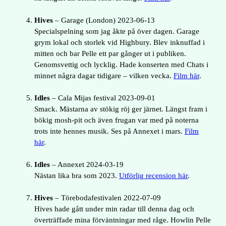
Hives
– Garage (London) 2023-06-13
Specialspelning som jag åkte på över dagen. Garage
grym lokal och storlek vid Highbury. Blev inknuffad i
mitten och bar Pelle ett par gånger ut i publiken.
Genomsvettig och lycklig. Hade konserten med Chats i
minnet några dagar tidigare – vilken vecka.
Film här
.
Idles
– Cala Mijas festival 2023-09-01
Smack. Mästarna av stökig röj ger järnet. Längst fram i
bökig mosh-pit och även frugan var med på noterna
trots inte hennes musik. Ses på Annexet i mars.
Film
här
.
Idles
– Annexet 2024-03-19
Nästan lika bra som 2023.
Utförlig recension här
.
Hives
– Törebodafestivalen 2022-07-09
Hives hade gått under min radar till denna dag och
överträffade mina förväntningar med råge. Howlin Pelle