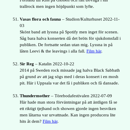
Förband till Kiss på Globen och rätt trevliga i sin
trallrock men ingen höjdpunkt som lyfte.
Vasas flora och fauna
– Studion/Kulturhuset 2022-11-
03
Skönt band att lyssna på Spotify men inget för scenen.
Såg bara halva konserten då det bröts för sjukdomsfall i
publiken. De fortsatte sedan utan mig. Lyssna in på
låten Leevi & the leavings i alla fall.
Film här
.
Sir Reg
– Katalin 2022-10-22
2014 på Sweden rock missade jag halva Black Sabbath
på grund av att jag sögs med i deras konsert i en mosh
pit. Här i Uppsala var det få i publiken och få dansade.
Thundermother
– Törebodafestivalen 2022-07-09
Här hade man stora förväntningar på att äntligen få se
ett riktigt tjejband och showen gjorde ingen besviken
men låtarna var urvattnade. Kan ingen producera lite
hits åt dem?
Film här
.