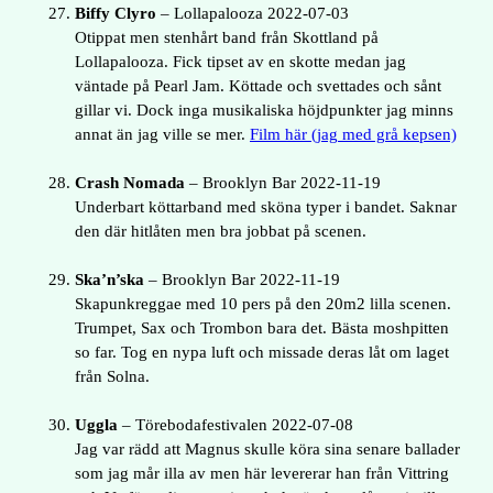
Biffy Clyro
– Lollapalooza 2022-07-03
Otippat men stenhårt band från Skottland på
Lollapalooza. Fick tipset av en skotte medan jag
väntade på Pearl Jam. Köttade och svettades och sånt
gillar vi. Dock inga musikaliska höjdpunkter jag minns
annat än jag ville se mer.
Film här (jag med grå kepsen)
Crash Nomada
– Brooklyn Bar 2022-11-19
Underbart köttarband med sköna typer i bandet. Saknar
den där hitlåten men bra jobbat på scenen.
Ska’n’ska
– Brooklyn Bar 2022-11-19
Skapunkreggae med 10 pers på den 20m2 lilla scenen.
Trumpet, Sax och Trombon bara det. Bästa moshpitten
so far. Tog en nypa luft och missade deras låt om laget
från Solna.
Uggla
– Törebodafestivalen 2022-07-08
Jag var rädd att Magnus skulle köra sina senare ballader
som jag mår illa av men här levererar han från Vittring