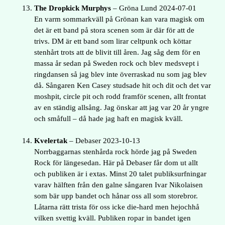
The Dropkick Murphys
– Gröna Lund 2024-07-01
En varm sommarkväll på Grönan kan vara magisk om
det är ett band på stora scenen som är där för att de
trivs. DM är ett band som lirar celtpunk och köttar
stenhårt trots att de blivit till åren. Jag såg dem för en
massa år sedan på Sweden rock och blev medsvept i
ringdansen så jag blev inte överraskad nu som jag blev
då. Sångaren Ken Casey studsade hit och dit och det var
moshpit, circle pit och rodd framför scenen, allt frontat
av en ständig allsång. Jag önskar att jag var 20 år yngre
och småfull – då hade jag haft en magisk kväll.
Kvelertak
– Debaser 2023-10-13
Norrbaggarnas stenhårda rock hörde jag på Sweden
Rock för längesedan. Här på Debaser får dom ut allt
och publiken är i extas. Minst 20 talet publiksurfningar
varav hälften från den galne sångaren Ivar Nikolaisen
som bär upp bandet och hånar oss all som storebror.
Låtarna rätt trista för oss icke die-hard men hejochhå
vilken svettig kväll. Publiken ropar in bandet igen