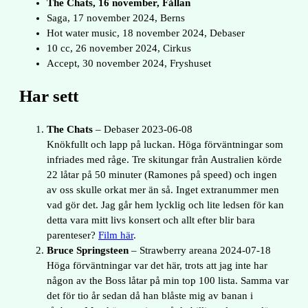
The Chats, 16 november, Fållan
Saga, 17 november 2024, Berns
Hot water music, 18 november 2024, Debaser
10 cc, 26 november 2024, Cirkus
Accept, 30 november 2024, Fryshuset
Har sett
The Chats
– Debaser 2023-06-08
Knökfullt och lapp på luckan. Höga förväntningar som
infriades med råge. Tre skitungar från Australien körde
22 låtar på 50 minuter (Ramones på speed) och ingen
av oss skulle orkat mer än så. Inget extranummer men
vad gör det. Jag går hem lycklig och lite ledsen för kan
detta vara mitt livs konsert och allt efter blir bara
parenteser?
Film här
.
Bruce Springsteen
– Strawberry areana 2024-07-18
Höga förväntningar var det här, trots att jag inte har
någon av the Boss låtar på min top 100 lista. Samma var
det för tio år sedan då han blåste mig av banan i