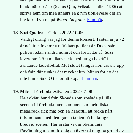
snäppet bättre än Stephen Tyler. Lite för lika låtar och få
bänkknäckarlåtar (Status Quo, Eriksdalshallen 1986) att
skriva hem om men annars en grym upplevelse om än
lite kort. Lyssna på
When i’m gone
.
Film här
.
Suzi Quatro
– Cirkus 2022-10-06
Väldigt orolig var jag för denna konsert. Tanten är ju 72
år och inte levererat märkbart på flera år. Dock står
pälsen redan i andra numret och fortsätter så. Suzi
levererar skönt mellansnack med tunga basriff i
åtsittande läderfodral. Mot slutet tvingar hon ass stå upp
och från där funkar det mycket bra. Minus för att det
inte fanns Suzi Q tishor att köpa.
Film här
.
Mile
– Törebodafestivalen 2022-07-08
Helt okänt band från Skövde som spelade på lilla
scenen i Töreboda men som med sin melodiska
metallrock fick mig och en handfull att rocka hårt
tillsammans med den gamla tanten på balkongen
bredvid scenen. Här pratar vi om obefintliga
förväntningar som fick sig en överraskning på grund av