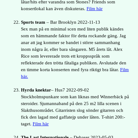
låtar/hits efter varandra som Stones? Friends som
konsertlokal kan även diskuteras.
Film här
Sports team
– Bar Brooklyn 2022-11-13
Sex man på en minimal scen med liten publik kändes
som en hämmande faktor för detta rockande gäng. Jag
anar att jag kommer se bandet i större sammanhang
inom några år, eller bara sångaren. M5 årets låt. Alex
Rice som levererade trots ett kroppsspråk som
reflekterade den trötta fåtaliga publiken. Avslutade den
en timme korta konserten med fyra riktigt bra låtar.
Film
här.
Hyrda knektar
– Hus7 2022-09-02
Stockholmspunkare som kan liknas med Winnerbäck på
steroider. Sjumannaband på den 25 m2 lilla scenen i
Slakthusområdet. Gitarristen slog sönder gitarren och
fick den lagad med gaffatejp under låten. T-shirt 200:-
taget.
Film här
The Last Internationale
– Debaser 2023-05-03