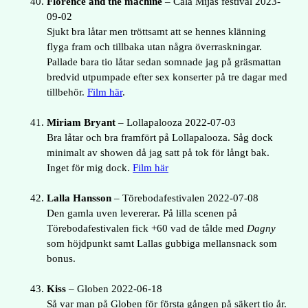
Florence and the machine
– Cala Mijas festival 2023-
09-02
Sjukt bra låtar men tröttsamt att se hennes klänning
flyga fram och tillbaka utan några överraskningar.
Pallade bara tio låtar sedan somnade jag på gräsmattan
bredvid utpumpade efter sex konserter på tre dagar med
tillbehör.
Film här
.
Miriam Bryant
– Lollapalooza 2022-07-03
Bra låtar och bra framfört på Lollapalooza. Såg dock
minimalt av showen då jag satt på tok för långt bak.
Inget för mig dock.
Film här
Lalla Hansson
– Törebodafestivalen 2022-07-08
Den gamla uven levererar. På lilla scenen på
Törebodafestivalen fick +60 vad de tålde med
Dagny
som höjdpunkt samt Lallas gubbiga mellansnack som
bonus.
Kiss
– Globen 2022-06-18
Så var man på Globen för första gången på säkert tio år.