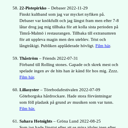
22-Pistepirkko
– Debaser 2022-11-29
Finskt kultband som jag var mycket nyfiken på.
Debaser var knökfullt och jag längst fram men efter 7-8
låtar drog jag mig tillbaka för att kolla sista perioden på
Timrå-Malmö i restaurangen. Tillbaka till extranumren
för att uppleva magin men den uteblev. Trist och
långtråkigt. Publiken applåderade hövligt.
Film här
.
Thåström
– Friends 2022-07-31
Förband till Rolling stones. Gapade och skrek mest och
spelade ingen av de hits han är känd för hos mig. Zzzz.
Film här
.
Lillasyster
– Törebodafestivalen 2022-07-09
Göteborgska hårdrockare. Hade stora förväntningar
som föll pladask på grund av musiken som var tunn.
Film här.
Sahara Hotnights
– Gröna Lund 2022-08-25
Som jag hade längtat efter att se mina idoler igen efter