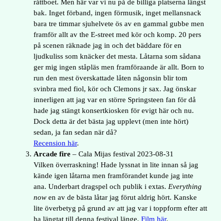
råttboet. Men här var vi nu på de billiga platserna längst
bak. Inget förband, ingen förmusik, inget mellansnack
bara tre timmar sjuhelvete ös av en gammal gubbe men
framför allt av the E-street med kör och komp. 20 pers
på scenen räknade jag in och det bäddare för en
ljudkuliss som knäcker det mesta. Låtarna som sådana
ger mig ingen ståpläs men framföraande är allt. Born to
run den mest överskattade låten någonsin blir tom
svinbra med fiol, kör och Clemons jr sax. Jag önskar
innerligen att jag var en större Springsteen fan för då
hade jag stängt konsertkiosken för evigt här och nu.
Dock detta är det bästa jag upplevt (men inte hört)
sedan, ja fan sedan när då?
Recension här
.
Arcade fire
– Cala Mijas festival 2023-08-31
Vilken överraskning! Hade lyssnat in lite innan så jag
kände igen låtarna men framförandet kunde jag inte
ana. Underbart dragspel och publik i extas.
Everything
now
en av de bästa låtar jag förut aldrig hört. Kanske
lite överbetyg på grund av att jag var i toppform efter att
ha längtat till denna festival länge.
Film här
.