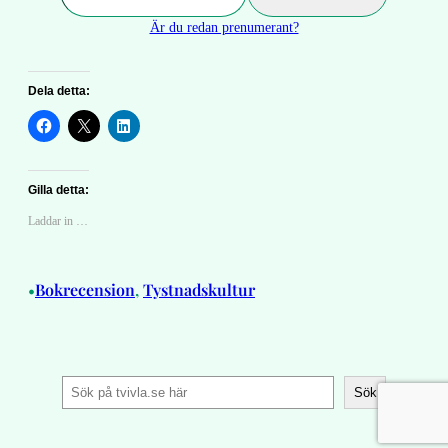
Är du redan prenumerant?
Dela detta:
Gilla detta:
Laddar in …
Bokrecension
, 
Tystnadskultur
•
S
Sök
ö
k