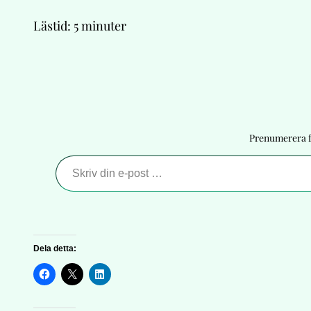
Lästid:
5
minuter
Prenumerera fö
Skriv din e-post …
Dela detta: