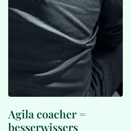
Agila coacher =
besserwissers