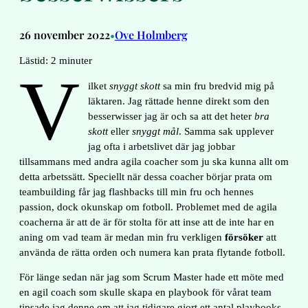
26 november 2022
Ove Holmberg
•
Lästid:
2
minuter
V
ilket
snyggt skott
sa min fru bredvid mig på
läktaren. Jag rättade henne direkt som den
besserwisser jag är och sa att det heter
bra
skott
eller
snyggt mål
. Samma sak upplever
jag ofta i arbetslivet där jag jobbar
tillsammans med andra agila coacher som ju ska kunna allt om
detta arbetssätt. Speciellt när dessa coacher börjar prata om
teambuilding får jag flashbacks till min fru och hennes
passion, dock okunskap om fotboll. Problemet med de agila
coacherna är att de är för stolta för att inse att de inte har en
aning om vad team är medan min fru verkligen
försöker
att
använda de rätta orden och numera kan prata flytande fotboll.
För länge sedan när jag som Scrum Master hade ett möte med
en agil coach som skulle skapa en playbook för vårat team
tipsade jag denne om att jag tidigare gjort ett antal playbooks