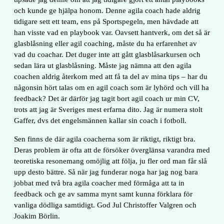
och kunde ge hjälpa honom. Denne agila coach hade aldrig
tidigare sett ett team, ens på Sportspegeln, men hävdade att
han visste vad en playbook var. Oavsett hantverk, om det så är
glasblåsning eller agil coaching, måste du ha erfarenhet av
vad du coachar. Det duger inte att gått glasblåsarkursen och
sedan lära ut glasblåsning. Måste jag nämna att den agila
coachen aldrig återkom med att få ta del av mina tips – har du
någonsin hört talas om en agil coach som är lyhörd och vill ha
feedback? Det är därför jag tagit bort agil coach ur min CV,
trots att jag är Sveriges mest erfarna dito. Jag är numera stolt
Gaffer, dvs det engelsmännen kallar sin coach i fotboll.
Sen finns de där agila coacherna som är riktigt, riktigt bra.
Deras problem är ofta att de försöker överglänsa varandra med
teoretiska resonemang omöjlig att följa, ju fler ord man får slå
upp desto bättre. Så när jag funderar noga har jag nog bara
jobbat med två bra agila coacher med förmåga att ta in
feedback och ge av samma mynt samt kunna förklara för
vanliga dödliga samtidigt. God Jul Christoffer Valgren och
Joakim Börlin.