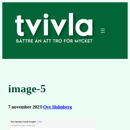
Hoppa
till
innehåll
image-5
7 november 2023
Ove Holmberg
•